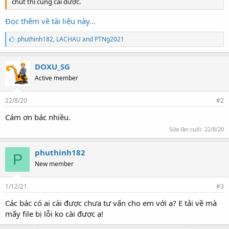
chút thì cũng cài được.
Đọc thêm về tài liệu này...
T
phuthinh182
,
LACHAU
and
PTNg2021
h
í
c
DOXU_SG
h
Active member
:
22/8/20
#2
Cám ơn bác nhiều.
Sửa lần cuối:
22/8/20
phuthinh182
P
New member
1/12/21
#3
Các bác có ai cài được chưa tư vấn cho em với ạ? E tải về mà
mấy file bị lỗi ko cài được ạ!