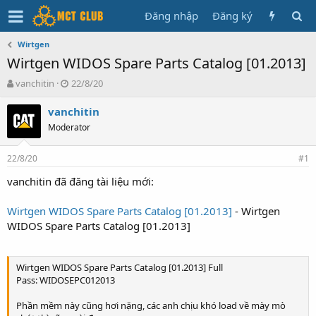
Đăng nhập
Đăng ký
Wirtgen
Wirtgen WIDOS Spare Parts Catalog [01.2013]
T
N
vanchitin
22/8/20
h
g
r
à
vanchitin
e
y
Moderator
a
g
d
ử
22/8/20
s
i
#1
t
vanchitin đã đăng tài liệu mới:
a
r
t
Wirtgen WIDOS Spare Parts Catalog [01.2013]
- Wirtgen
e
WIDOS Spare Parts Catalog [01.2013]
r
Wirtgen WIDOS Spare Parts Catalog [01.2013] Full
Pass: WIDOSEPC012013
Phần mềm này cũng hơi nặng, các anh chịu khó load về mày mò