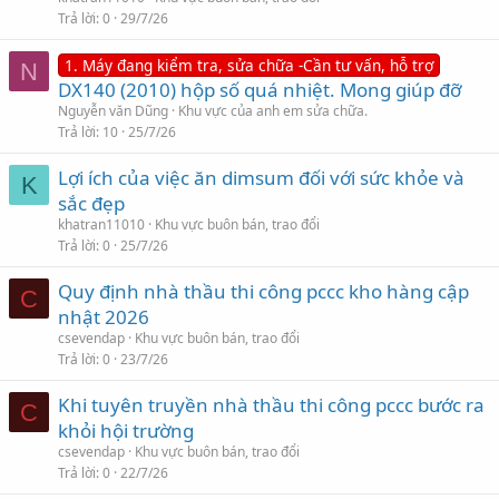
Trả lời
0
29/7/26
1. Máy đang kiểm tra, sửa chữa -Cần tư vấn, hỗ trợ
N
DX140 (2010) hộp số quá nhiệt. Mong giúp đỡ
Nguyễn văn Dũng
Khu vực của anh em sửa chữa.
Trả lời
10
25/7/26
Lợi ích của việc ăn dimsum đối với sức khỏe và
K
sắc đẹp
khatran11010
Khu vực buôn bán, trao đổi
Trả lời
0
25/7/26
Quy định nhà thầu thi công pccc kho hàng cập
C
nhật 2026
csevendap
Khu vực buôn bán, trao đổi
Trả lời
0
23/7/26
Khi tuyên truyền nhà thầu thi công pccc bước ra
C
khỏi hội trường
csevendap
Khu vực buôn bán, trao đổi
Trả lời
0
22/7/26