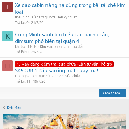
Xe đào cabin nâng hạ dùng trong bãi tái chế kim
T
loại
trieu tinh
Cần trợ giúp tài liệu kỹ thuật
Trả lời
0
21/7/26
Cùng Minh Sanh tìm hiểu các loại há cảo,
K
dimsum phổ biến tại quận 4
khatran11010
Khu vực buôn bán, trao đổi
Trả lời
0
21/7/26
1. Máy đang kiểm tra, sửa chữa -Cần tư vấn, hỗ trợ
H
SK50UR-1 đấu sai ống mất quay toa!
Hoang37
Khu vực của anh em sửa chữa.
Trả lời
11
19/7/26
Xem thêm…
Diễn đàn