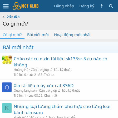
Đăng nhập
Đăng ký
Diễn đàn
Có gì mới?
Có gì mới?
Bài viết mới
Hoạt động mới nhất
Bài mới nhất
Chào các cụ e xin tài liệu sk135sr-5 cụ nào có
không
Hoàng Hà
Cần trợ giúp tài liệu kỹ thuật
Trả lời
0
Lúc 21:33, Thứ tư
Xin tài liệu máy xúc cat 336D
Q
Quang lạng sơn
Cần trợ giúp tài liệu kỹ thuật
Trả lời
1
Lúc 08:52, Chủ nhật
Những loại tương chấm phù hợp cho từng loại
K
bánh dimsum
khatran11010
Khu vực buôn bán, trao đổi