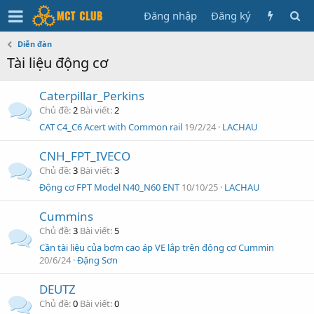
Đăng nhập
Đăng ký
Diễn đàn
Tài liệu động cơ
Caterpillar_Perkins
Chủ đề
2
Bài viết
2
CAT C4_C6 Acert with Common rail
19/2/24
LACHAU
CNH_FPT_IVECO
Chủ đề
3
Bài viết
3
Động cơ FPT Model N40_N60 ENT
10/10/25
LACHAU
Cummins
Chủ đề
3
Bài viết
5
Cần tài liệu của bơm cao áp VE lắp trên động cơ Cummin
20/6/24
Đặng Sơn
DEUTZ
Chủ đề
0
Bài viết
0