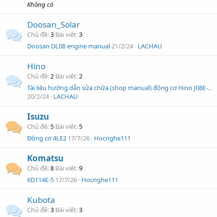
Không có
Doosan_Solar
Chủ đề
3
Bài viết
3
Doosan DL08 engine manual
21/2/24
LACHAU
Hino
Chủ đề
2
Bài viết
2
Tài liệu hướng dẫn sửa chữa (shop manual) động cơ Hino J08E-TM
20/2/24
LACHAU
Isuzu
Chủ đề
5
Bài viết
5
Động cơ 4LE2
17/7/26
Hocnghe111
Komatsu
Chủ đề
8
Bài viết
9
6D114E-5
17/7/26
Hocnghe111
Kubota
Chủ đề
3
Bài viết
3