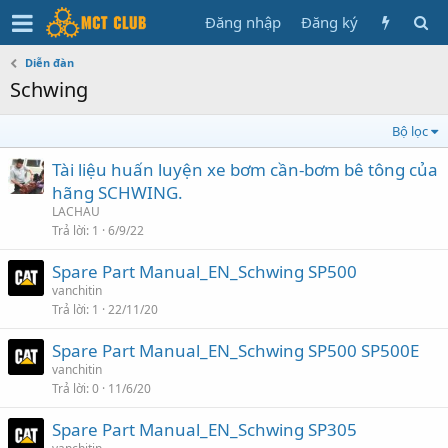
Đăng nhập
Đăng ký
Diễn đàn
Schwing
Bộ lọc
Tài liệu huấn luyện xe bơm cần-bơm bê tông của
hãng SCHWING.
LACHAU
Trả lời
1
6/9/22
Spare Part Manual_EN_Schwing SP500
vanchitin
Trả lời
1
22/11/20
Spare Part Manual_EN_Schwing SP500 SP500E
vanchitin
Trả lời
0
11/6/20
Spare Part Manual_EN_Schwing SP305