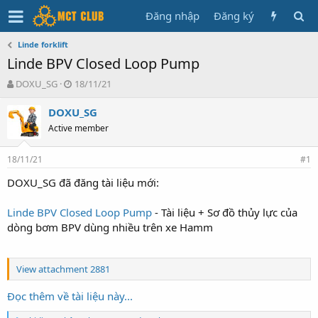
Đăng nhập
Đăng ký
Linde forklift
Linde BPV Closed Loop Pump
T
N
DOXU_SG
18/11/21
h
g
r
à
DOXU_SG
e
y
Active member
a
g
d
ử
18/11/21
s
i
#1
t
DOXU_SG đã đăng tài liệu mới:
a
r
t
Linde BPV Closed Loop Pump
- Tài liệu + Sơ đồ thủy lực của
e
dòng bơm BPV dùng nhiều trên xe Hamm
r
View attachment 2881
Đọc thêm về tài liệu này...