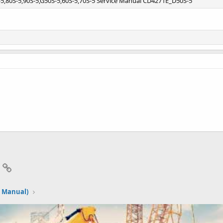
-5,80S-5,90S-5,G50S-5,60S-5,70S-5 Service Manual CD4271E_D50S-5
App
mail
Link
 Manual)