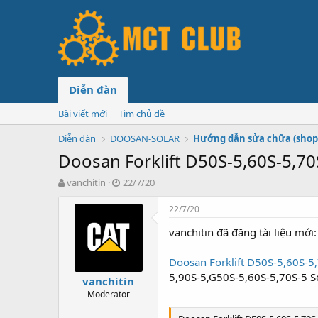
Diễn đàn
Bài viết mới
Tìm chủ đề
Diễn đàn
DOOSAN-SOLAR
Hướng dẫn sửa chữa (shop
Doosan Forklift D50S-5,60S-5,7
T
N
vanchitin
22/7/20
h
g
r
à
22/7/20
e
y
vanchitin đã đăng tài liệu mới:
a
g
d
ử
s
i
Doosan Forklift D50S-5,60S-
t
5,90S-5,G50S-5,60S-5,70S-5 
vanchitin
a
Moderator
r
t