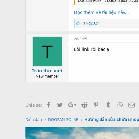
Doosan Forklift D50S-5,60S-5,70S
e
r
Đọc thêm về tài liệu này...
T
PTNg2021
h
í
c
28/3/25
h
T
:
Lỗi link rồi bác ạ
Trần đức việt
New member
Facebook
Twitter
Google+
Reddit
Pinterest
Tumblr
Whats
E
Chia sẻ:
Diễn đàn
DOOSAN-SOLAR
Hướng dẫn sửa chữa (shop