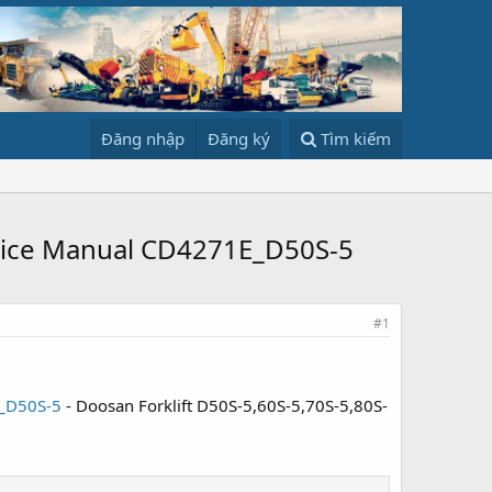
Đăng nhập
Đăng ký
Tìm kiếm
rvice Manual CD4271E_D50S-5
#1
E_D50S-5
- Doosan Forklift D50S-5,60S-5,70S-5,80S-