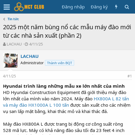
Đăng nhập
Đăng ký
Tin tức
2025 một năm bùng nổ các mẫu máy đào mới
từ các nhà sản xuất (phần 2)
T
N
LACHAU
4/11/25
h
g
r
à
LACHAU
e
y
Administrator
Thành viên BQT
a
g
d
ử
4/11/25
s
i
#1
t
Hyundai trình làng những mẫu xe lớn nhất của mình
a
HD Hyundai Construction Equipment đã giới thiệu máy đào
r
t
lớn nhất của mình vào năm 2024. Máy đào
HX800A L 82 tấn
e
và máy đào HX1000A L 100 tấn
được sản xuất cho các nhiệm
r
vụ san lấp mặt bằng, khai thác mỏ và khai thác đá.
Máy đào HX800A L được trang bị động cơ công suất ròng
528 mã lực. Máy có khả năng đào sâu tối đa 23 feet 4 inch