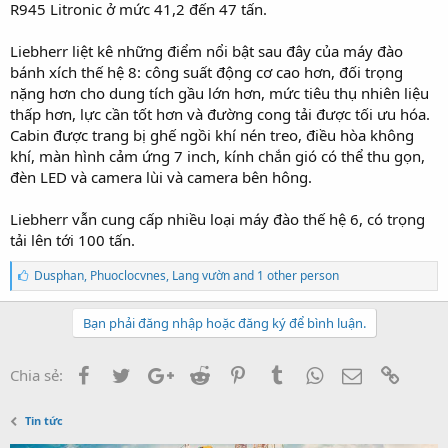
R945 Litronic ở mức 41,2 đến 47 tấn.
Liebherr liệt kê những điểm nổi bật sau đây của máy đào
bánh xích thế hệ 8: công suất động cơ cao hơn, đối trọng
nặng hơn cho dung tích gầu lớn hơn, mức tiêu thụ nhiên liệu
thấp hơn, lực cần tốt hơn và đường cong tải được tối ưu hóa.
Cabin được trang bị ghế ngồi khí nén treo, điều hòa không
khí, màn hình cảm ứng 7 inch, kính chắn gió có thể thu gọn,
đèn LED và camera lùi và camera bên hông.
Liebherr vẫn cung cấp nhiều loại máy đào thế hệ 6, có trọng
tải lên tới 100 tấn.
T
Dusphan
,
Phuoclocvnes
,
Lang vườn and 1 other person
h
í
c
Bạn phải đăng nhập hoặc đăng ký để bình luận.
h
:
Facebook
Twitter
Google+
Reddit
Pinterest
Tumblr
WhatsApp
Email
Link
Chia sẻ:
Tin tức