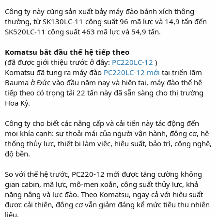
Công ty này cũng sản xuất bảy máy đào bánh xích thông
thường, từ SK130LC-11 công suất 96 mã lực và 14,9 tấn đến
SK520LC-11 công suất 463 mã lực và 54,9 tấn.
Komatsu bắt đầu thế hệ tiếp theo
(đã được giới thiệu trước ở đây:
PC220LC-12
)
Komatsu đã tung ra máy đào
PC220LC-12 mới
tại triển lãm
Bauma ở Đức vào đầu năm nay và hiện tại, máy đào thế hệ
tiếp theo có trọng tải 22 tấn này đã sẵn sàng cho thị trường
Hoa Kỳ.
Công ty cho biết các nâng cấp và cải tiến này tác động đến
mọi khía cạnh: sự thoải mái của người vận hành, động cơ, hệ
thống thủy lực, thiết bị làm việc, hiệu suất, bảo trì, công nghệ,
độ bền.
So với thế hệ trước, PC220-12 mới được tăng cường không
gian cabin, mã lực, mô-men xoắn, công suất thủy lực, khả
năng nâng và lực đào. Theo Komatsu, ngay cả với hiệu suất
được cải thiện, động cơ vẫn giảm đáng kể mức tiêu thụ nhiên
liệu.