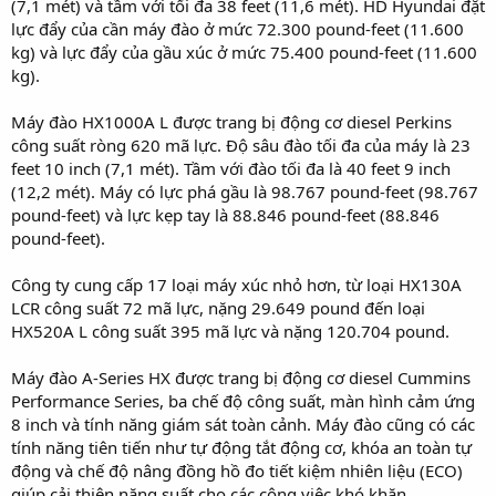
(7,1 mét) và tầm với tối đa 38 feet (11,6 mét). HD Hyundai đặt
lực đẩy của cần máy đào ở mức 72.300 pound-feet (11.600
kg) và lực đẩy của gầu xúc ở mức 75.400 pound-feet (11.600
kg).
Máy đào HX1000A L được trang bị động cơ diesel Perkins
công suất ròng 620 mã lực. Độ sâu đào tối đa của máy là 23
feet 10 inch (7,1 mét). Tầm với đào tối đa là 40 feet 9 inch
(12,2 mét). Máy có lực phá gầu là 98.767 pound-feet (98.767
pound-feet) và lực kẹp tay là 88.846 pound-feet (88.846
pound-feet).
Công ty cung cấp 17 loại máy xúc nhỏ hơn, từ loại HX130A
LCR công suất 72 mã lực, nặng 29.649 pound đến loại
HX520A L công suất 395 mã lực và nặng 120.704 pound.
Máy đào A-Series HX được trang bị động cơ diesel Cummins
Performance Series, ba chế độ công suất, màn hình cảm ứng
8 inch và tính năng giám sát toàn cảnh. Máy đào cũng có các
tính năng tiên tiến như tự động tắt động cơ, khóa an toàn tự
động và chế độ nâng đồng hồ đo tiết kiệm nhiên liệu (ECO)
giúp cải thiện năng suất cho các công việc khó khăn.