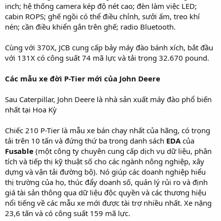
inch; hệ thống camera kép độ nét cao; đèn làm việc LED;
cabin ROPS; ghế ngồi có thể điều chỉnh, sưởi ấm, treo khí
nén; cần điều khiển gắn trên ghế; radio Bluetooth.
Cùng với 370X, JCB cung cấp bảy máy đào bánh xích, bắt đầu
với 131X có công suất 74 mã lực và tải trọng 32.670 pound.
Các mẫu xe đời P-Tier mới của John Deere
Sau Caterpillar, John Deere là nhà sản xuất máy đào phổ biến
nhất tại Hoa Kỳ
Chiếc 210 P-Tier là mẫu xe bán chạy nhất của hãng, có trọng
tải trên 10 tấn và đứng thứ ba trong danh sách
EDA
của
Fusable
(một công ty chuyên cung cấp dịch vụ dữ liệu, phân
tích và tiếp thị kỹ thuật số cho các ngành nông nghiệp, xây
dựng và vận tải đường bộ). Nó giúp các doanh nghiệp hiểu
thị trường của họ, thúc đẩy doanh số, quản lý rủi ro và định
giá tài sản thông qua dữ liệu độc quyền và các thương hiệu
nổi tiếng về các mẫu xe mới được tài trợ nhiều nhất. Xe nặng
23,6 tấn và có công suất 159 mã lực.