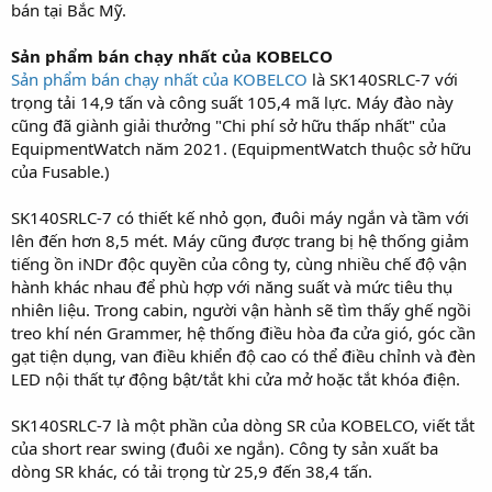
bán tại Bắc Mỹ.
Sản phẩm bán chạy nhất của KOBELCO
Sản phẩm bán chạy nhất của KOBELCO
là SK140SRLC-7 với
trọng tải 14,9 tấn và công suất 105,4 mã lực. Máy đào này
cũng đã giành giải thưởng "Chi phí sở hữu thấp nhất" của
EquipmentWatch năm 2021. (EquipmentWatch thuộc sở hữu
của Fusable.)
SK140SRLC-7 có thiết kế nhỏ gọn, đuôi máy ngắn và tầm với
lên đến hơn 8,5 mét. Máy cũng được trang bị hệ thống giảm
tiếng ồn iNDr độc quyền của công ty, cùng nhiều chế độ vận
hành khác nhau để phù hợp với năng suất và mức tiêu thụ
nhiên liệu. Trong cabin, người vận hành sẽ tìm thấy ghế ngồi
treo khí nén Grammer, hệ thống điều hòa đa cửa gió, góc cần
gạt tiện dụng, van điều khiển độ cao có thể điều chỉnh và đèn
LED nội thất tự động bật/tắt khi cửa mở hoặc tắt khóa điện.
SK140SRLC-7 là một phần của dòng SR của KOBELCO, viết tắt
của short rear swing (đuôi xe ngắn). Công ty sản xuất ba
dòng SR khác, có tải trọng từ 25,9 đến 38,4 tấn.